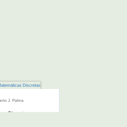
erto J. Palma
cas Discretas