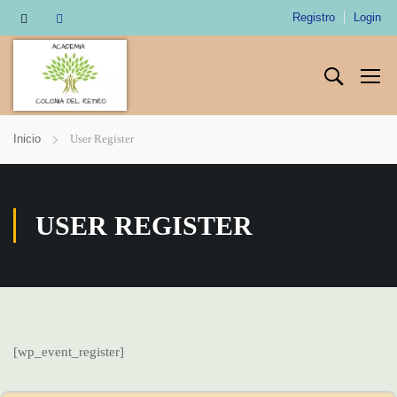
Registro
Login
Inicio
User Register
USER REGISTER
[wp_event_register]